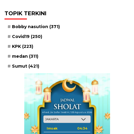
TOPIK TERKINI
Bobby nasution
(371)
Covid19
(250)
KPK
(223)
medan
(311)
Sumut
(421)
Ahad, 24 Safar 1448 H / 09 Agustus 2026
Imsak
04:34