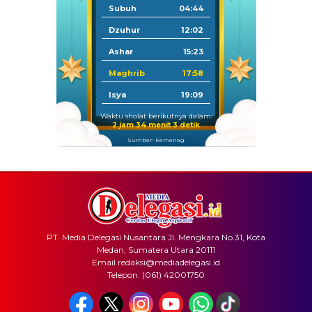
Subuh
04:44
Dzuhur
12:02
Ashar
15:23
Maghrib
17:58
Isya
19:09
Waktu sholat berikutnya dalam:
2 jam 34 menit 3 detik
Sumber: Kemenag
PT. Media Delegasi Nusantara Jl. Mengkara No.31, Kota
Medan, Sumatera Utara 20111
Email redaksi@mediadelegasi.id
Telepon: (061) 42001750