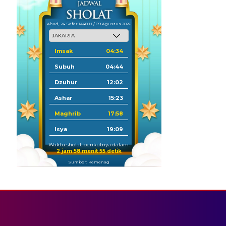
Ahad, 24 Safar 1448 H / 09 Agustus 2026
Imsak
04:34
Subuh
04:44
Dzuhur
12:02
Ashar
15:23
Maghrib
17:58
Isya
19:09
Waktu sholat berikutnya dalam:
2 jam 58 menit 54 detik
Sumber: Kemenag