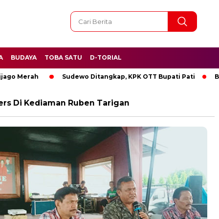
A
BUDAYA
TOBA SATU
D-TORIAL
o Merah
Sudewo Ditangkap, KPK OTT Bupati Pati
BREAK
ers Di Kediaman Ruben Tarigan