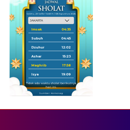
Sabtu, 23 Safar 1448 H / 08 Agustus 2026
Imsak
04:35
Subuh
04:45
Dzuhur
12:02
Ashar
15:23
Maghrib
17:58
Isya
19:09
Tidak ada waktu sholat berikutnya
hari ini.
Sumber: Kemenag