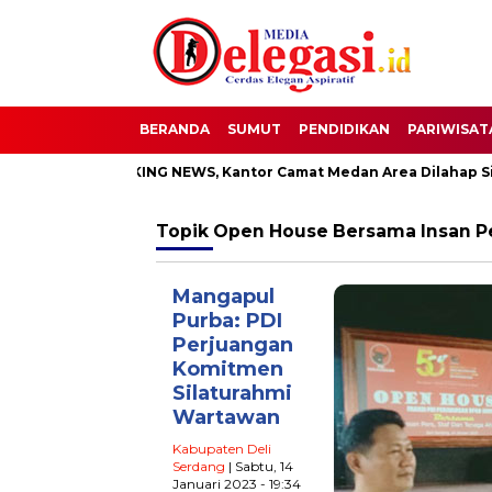
BERANDA
SUMUT
PENDIDIKAN
PARIWISAT
ti
BREAKING NEWS, Kantor Camat Medan Area Dilahap Sijag
Topik
Open House Bersama Insan P
Mangapul
Purba: PDI
Perjuangan
Komitmen
Silaturahmi
Wartawan
Kabupaten Deli
Serdang
| Sabtu, 14
Januari 2023 - 19:34