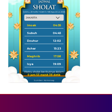
Sabtu, 23 Safar 1448 H / 08 Agustus 2026
Imsak
04:35
Subuh
04:45
Dzuhur
12:02
Ashar
15:23
Maghrib
17:58
Isya
19:09
Waktu sholat berikutnya dalam:
0 jam 53 menit 39 detik
Sumber: Kemenag