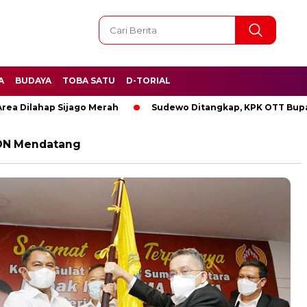
A
BUDAYA
TOBA SATU
D-TORIAL
ilahap Sijago Merah
Sudewo Ditangkap, KPK OTT Bupati Pa
PON Mendatang