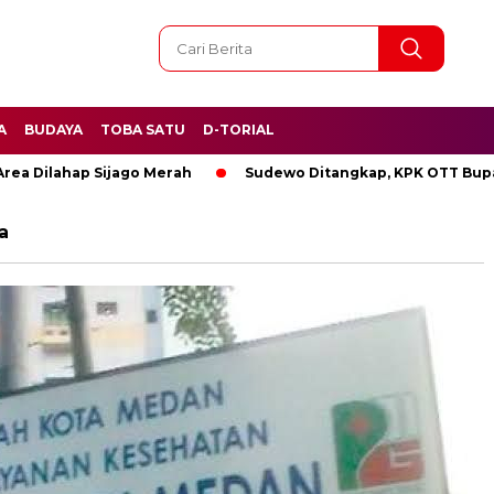
A
BUDAYA
TOBA SATU
D-TORIAL
ilahap Sijago Merah
Sudewo Ditangkap, KPK OTT Bupati Pa
a