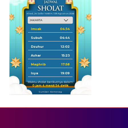
Ahad, 24 Safar 1448 H / 09 Agustus 2026
Imsak
04:34
Subuh
04:44
Dzuhur
12:02
Ashar
15:23
Maghrib
17:58
Isya
19:09
Waktu sholat berikutnya dalam:
0 jam 4 menit 54 detik
Sumber: Kemenag