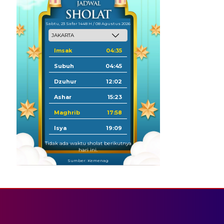
Sabtu, 23 Safar 1448 H / 08 Agustus 2026
Imsak
04:35
Subuh
04:45
Dzuhur
12:02
Ashar
15:23
Maghrib
17:58
Isya
19:09
Tidak ada waktu sholat berikutnya
hari ini.
Sumber: Kemenag