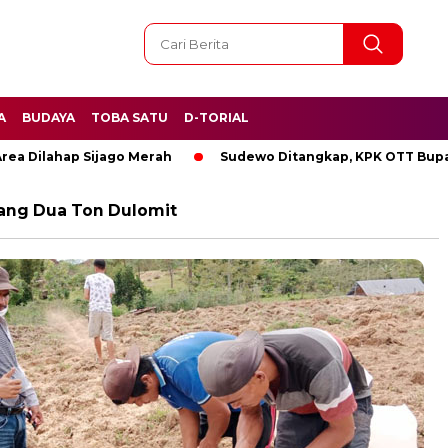
A
BUDAYA
TOBA SATU
D-TORIAL
ilahap Sijago Merah
Sudewo Ditangkap, KPK OTT Bupati Pa
ang Dua Ton Dulomit