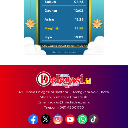
Subuh
04:45
Dzuhur
12:02
Ashar
15:23
Maghrib
17:58
Isya
19:09
Tidak ada waktu sholat berikutnya hari ini.
Sumber: Kemenag
PT. Media Delegasi Nusantara Jl. Mengkara No.31, Kota
Medan, Sumatera Utara 20111
Email redaksi@mediadelegasi.id
Telepon: (061) 42001750