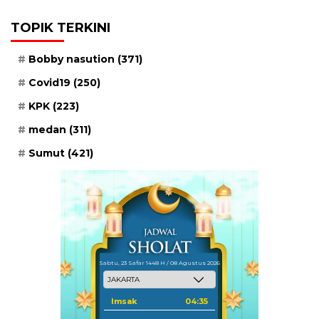
TOPIK TERKINI
Bobby nasution
(371)
Covid19
(250)
KPK
(223)
medan
(311)
Sumut
(421)
Sabtu, 23 Safar 1448 H / 08 Agustus 2026
Imsak
04:35