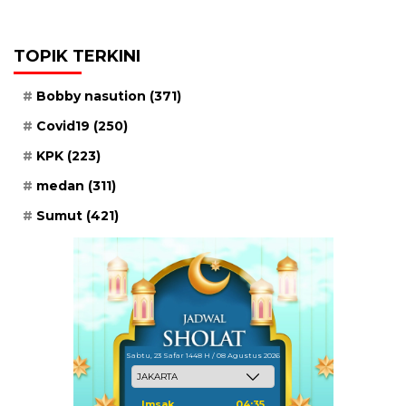
TOPIK TERKINI
Bobby nasution
(371)
Covid19
(250)
KPK
(223)
medan
(311)
Sumut
(421)
Sabtu, 23 Safar 1448 H / 08 Agustus 2026
Imsak
04:35