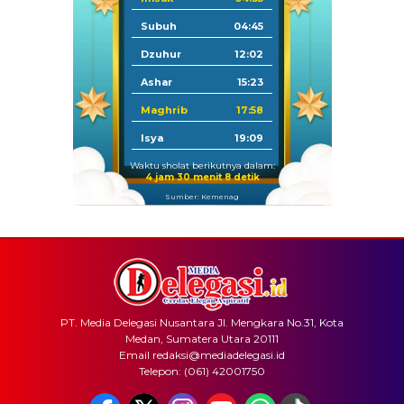
Subuh
04:45
Dzuhur
12:02
Ashar
15:23
Maghrib
17:58
Isya
19:09
Waktu sholat berikutnya dalam:
4 jam 30 menit 8 detik
Sumber: Kemenag
PT. Media Delegasi Nusantara Jl. Mengkara No.31, Kota
Medan, Sumatera Utara 20111
Email redaksi@mediadelegasi.id
Telepon: (061) 42001750