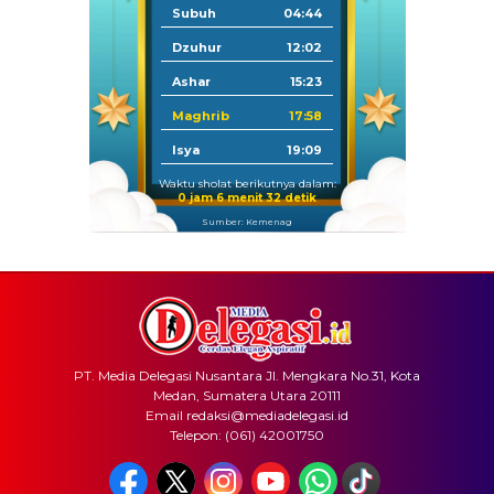
Subuh
04:44
Dzuhur
12:02
Ashar
15:23
Maghrib
17:58
Isya
19:09
Waktu sholat berikutnya dalam:
0 jam 6 menit 32 detik
Sumber: Kemenag
PT. Media Delegasi Nusantara Jl. Mengkara No.31, Kota
Medan, Sumatera Utara 20111
Email redaksi@mediadelegasi.id
Telepon: (061) 42001750