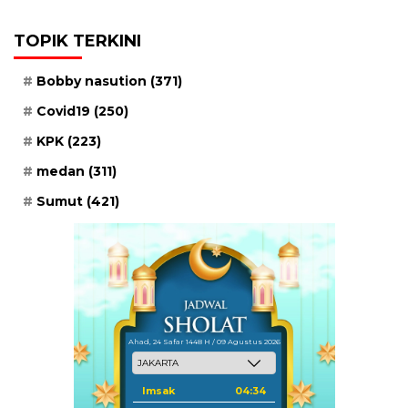
TOPIK TERKINI
Bobby nasution
(371)
Covid19
(250)
KPK
(223)
medan
(311)
Sumut
(421)
Ahad, 24 Safar 1448 H / 09 Agustus 2026
Imsak
04:34