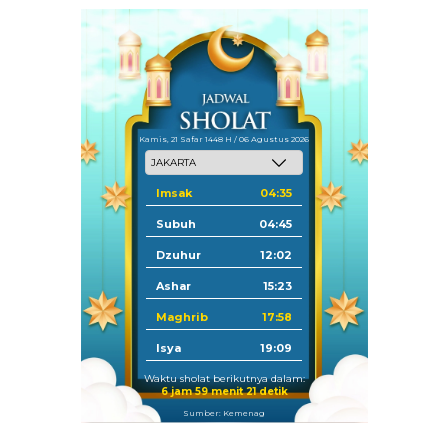
Kamis, 21 Safar 1448 H / 06 Agustus 2026
Imsak
04:35
Subuh
04:45
Dzuhur
12:02
Ashar
15:23
Maghrib
17:58
Isya
19:09
Waktu sholat berikutnya dalam:
6 jam 59 menit 21 detik
Sumber: Kemenag