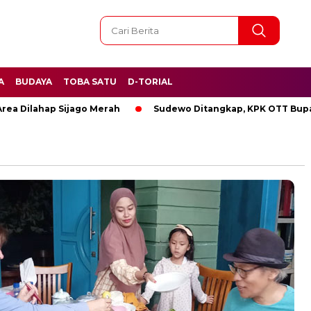
A
BUDAYA
TOBA SATU
D-TORIAL
ilahap Sijago Merah
Sudewo Ditangkap, KPK OTT Bupati Pa