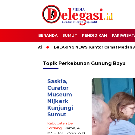
BERANDA
SUMUT
PENDIDIKAN
PARIWISAT
OTT Bupati Pati
BREAKING NEWS, Kantor Camat Medan Area D
Topik
Perkebunan Gunung Bayu
Saskia,
Curator
Museum
Nijkerk
Kunjungi
Sumut
Kabupaten Deli
Serdang
| Kamis, 4
Mei 2023 - 23:07 WIB