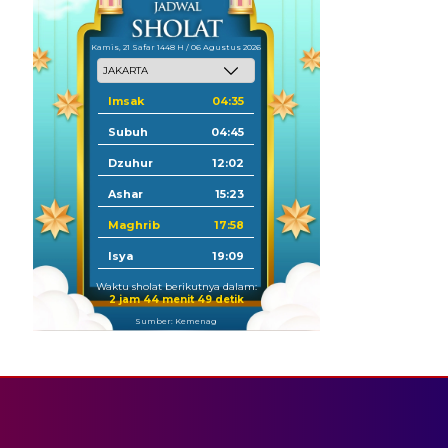
Kamis, 21 Safar 1448 H / 06 Agustus 2026
Imsak
04:35
Subuh
04:45
Dzuhur
12:02
Ashar
15:23
Maghrib
17:58
Isya
19:09
Waktu sholat berikutnya dalam:
2 jam 44 menit 49 detik
Sumber: Kemenag