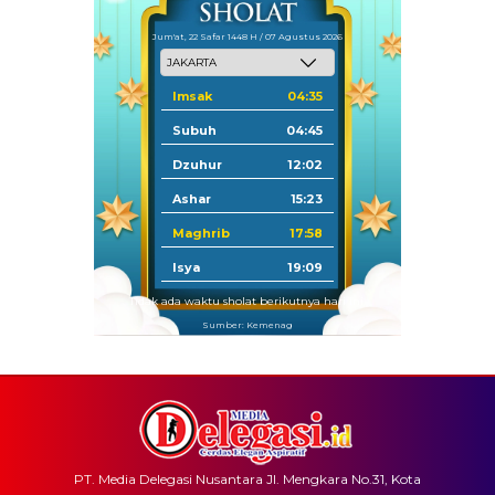
Jum'at, 22 Safar 1448 H / 07 Agustus 2026
Imsak
04:35
Subuh
04:45
Dzuhur
12:02
Ashar
15:23
Maghrib
17:58
Isya
19:09
Tidak ada waktu sholat berikutnya hari ini.
Sumber: Kemenag
PT. Media Delegasi Nusantara Jl. Mengkara No.31, Kota