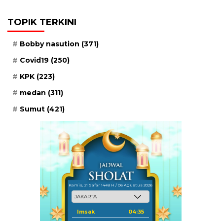
TOPIK TERKINI
Bobby nasution
(371)
Covid19
(250)
KPK
(223)
medan
(311)
Sumut
(421)
Kamis, 21 Safar 1448 H / 06 Agustus 2026
Imsak
04:35