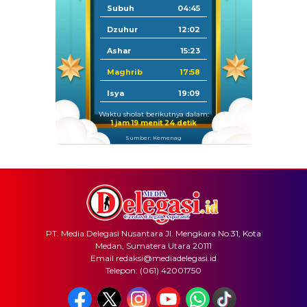
Subuh
04:45
Dzuhur
12:02
Ashar
15:23
Maghrib
17:58
Isya
19:09
Waktu sholat berikutnya dalam:
1 jam 19 menit 24 detik
Sumber: Kemenag
PT. Media Delegasi Nusantara Jl. Mengkara No.31, Kota
Medan, Sumatera Utara 20111
Email redaksi@mediadelegasi.id
Telepon: (061) 42001750