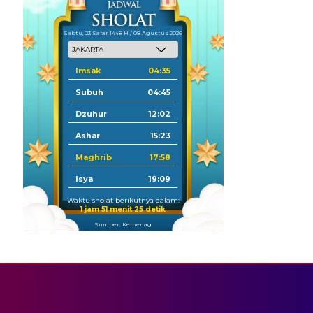
Sabtu, 23 Safar 1448 H / 08 Agustus 2026
Imsak
04:35
Subuh
04:45
Dzuhur
12:02
Ashar
15:23
Maghrib
17:58
Isya
19:09
Waktu sholat berikutnya dalam:
1 jam 51 menit 24 detik
Sumber: Kemenag