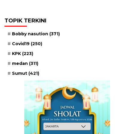
TOPIK TERKINI
Bobby nasution
(371)
Covid19
(250)
KPK
(223)
medan
(311)
Sumut
(421)
Ahad, 24 Safar 1448 H / 09 Agustus 2026