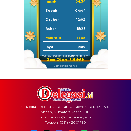
Imsak
04:34
Subuh
04:44
Dzuhur
12:02
Ashar
15:23
Maghrib
17:58
Isya
19:09
Waktu sholat berikutnya dalam:
2 jam 26 menit 51 detik
Sumber: Kemenag
PT. Media Delegasi Nusantara Jl. Mengkara No.31, Kota
Medan, Sumatera Utara 20111
Email redaksi@mediadelegasi.id
Telepon: (061) 42001750