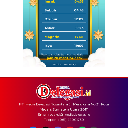
Imsak
04:35
Subuh
04:45
Dzuhur
12:02
Ashar
15:23
Maghrib
17:58
Isya
19:09
Waktu sholat berikutnya dalam:
1 jam 20 menit 24 detik
Sumber: Kemenag
PT. Media Delegasi Nusantara Jl. Mengkara No.31, Kota
Medan, Sumatera Utara 20111
Email redaksi@mediadelegasi.id
Telepon: (061) 42001750