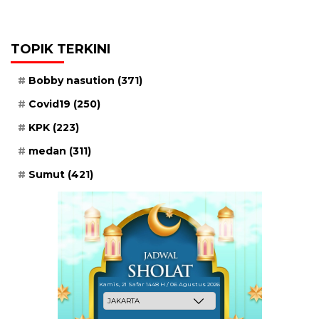
TOPIK TERKINI
Bobby nasution
(371)
Covid19
(250)
KPK
(223)
medan
(311)
Sumut
(421)
Kamis, 21 Safar 1448 H / 06 Agustus 2026