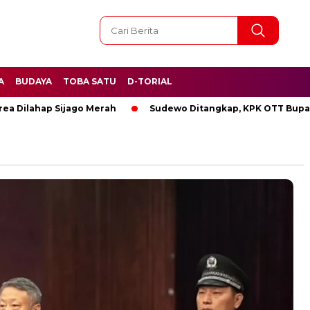
A
BUDAYA
TOBA SATU
D-TORIAL
lahap Sijago Merah
Sudewo Ditangkap, KPK OTT Bupati Pat