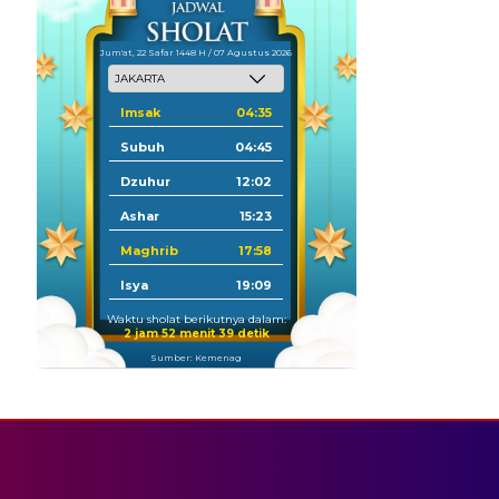
Jum'at, 22 Safar 1448 H / 07 Agustus 2026
Imsak
04:35
Subuh
04:45
Dzuhur
12:02
Ashar
15:23
Maghrib
17:58
Isya
19:09
Waktu sholat berikutnya dalam:
2 jam 52 menit 39 detik
Sumber: Kemenag