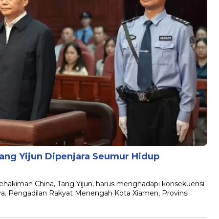
 Tang Yijun Dipenjara Seumur Hidup
hakiman China, Tang Yijun, harus menghadapi konsekuensi
tnya. Pengadilan Rakyat Menengah Kota Xiamen, Provinsi