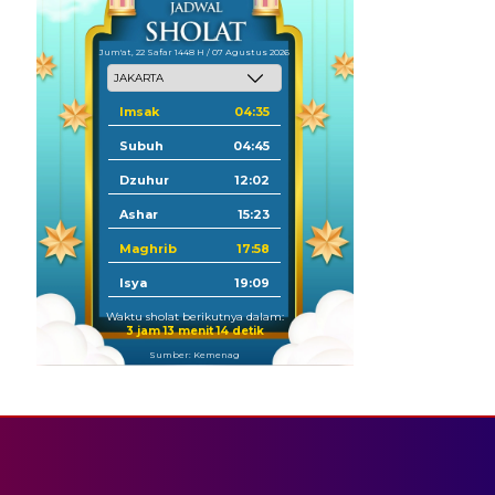
Jum'at, 22 Safar 1448 H / 07 Agustus 2026
Imsak
04:35
Subuh
04:45
Dzuhur
12:02
Ashar
15:23
Maghrib
17:58
Isya
19:09
Waktu sholat berikutnya dalam:
3 jam 13 menit 13 detik
Sumber: Kemenag