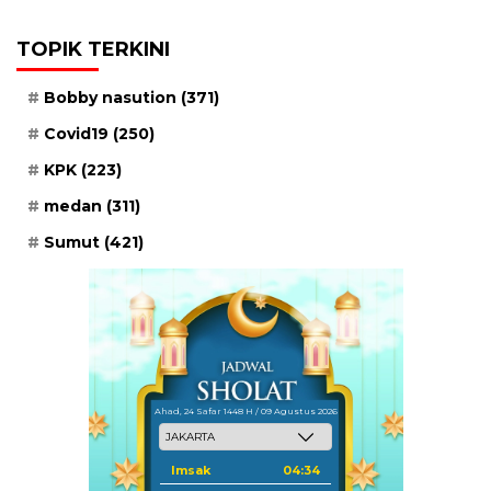
TOPIK TERKINI
Bobby nasution
(371)
Covid19
(250)
KPK
(223)
medan
(311)
Sumut
(421)
Ahad, 24 Safar 1448 H / 09 Agustus 2026
Imsak
04:34