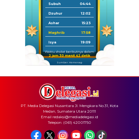
Subuh
04:44
Dzuhur
12:02
Ashar
15:23
Maghrib
17:58
Isya
19:09
Waktu sholat berikutnya dalam:
2 jam 30 menit 42 detik
Sumber: Kemenag
PT. Media Delegasi Nusantara Jl. Mengkara No.31, Kota
Medan, Sumatera Utara 20111
Email redaksi@mediadelegasi.id
Telepon: (061) 42001750