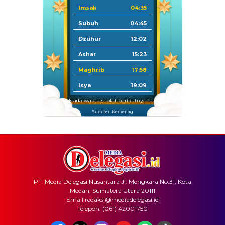
Imsak
04:35
Subuh
04:45
Dzuhur
12:02
Ashar
15:23
Maghrib
17:58
Isya
19:09
Tidak ada waktu sholat berikutnya hari ini.
Sumber: Kemenag
PT. Media Delegasi Nusantara Jl. Mengkara No.31, Kota
Medan, Sumatera Utara 20111
Email redaksi@mediadelegasi.id
Telepon: (061) 42001750