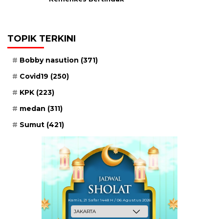
TOPIK TERKINI
Bobby nasution
(371)
Covid19
(250)
KPK
(223)
medan
(311)
Sumut
(421)
Kamis, 21 Safar 1448 H / 06 Agustus 2026