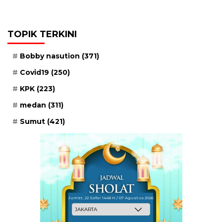
TOPIK TERKINI
Bobby nasution
(371)
Covid19
(250)
KPK
(223)
medan
(311)
Sumut
(421)
Jum'at, 22 Safar 1448 H / 07 Agustus 2026