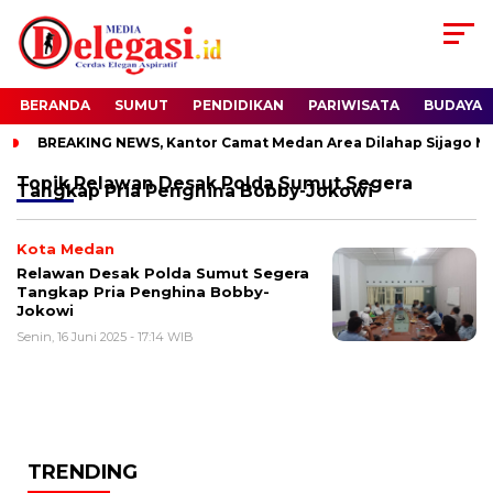
BERANDA
SUMUT
PENDIDIKAN
PARIWISATA
BUDAYA
BREAKING NEWS, Kantor Camat Medan Area Dilahap Sijago Me
Topik
Relawan Desak Polda Sumut Segera
Tangkap Pria Penghina Bobby-Jokowi
Kota Medan
Relawan Desak Polda Sumut Segera
Tangkap Pria Penghina Bobby-
Jokowi
Senin, 16 Juni 2025 - 17:14 WIB
TRENDING