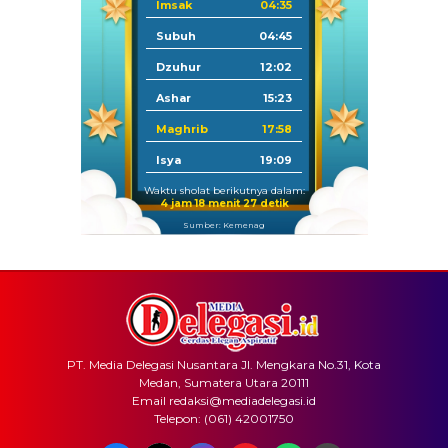
Imsak
04:35
Subuh
04:45
Dzuhur
12:02
Ashar
15:23
Maghrib
17:58
Isya
19:09
Waktu sholat berikutnya dalam:
4 jam 18 menit 27 detik
Sumber: Kemenag
PT. Media Delegasi Nusantara Jl. Mengkara No.31, Kota
Medan, Sumatera Utara 20111
Email redaksi@mediadelegasi.id
Telepon: (061) 42001750