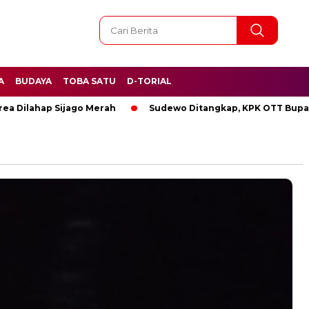
A
BUDAYA
TOBA SATU
D-TORIAL
ahap Sijago Merah
Sudewo Ditangkap, KPK OTT Bupati Pati