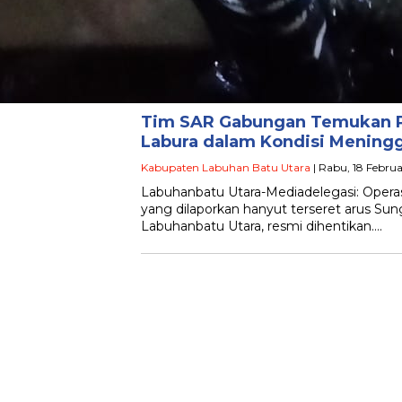
Tim SAR Gabungan Temukan P
Labura dalam Kondisi Meningg
Kabupaten Labuhan Batu Utara
| Rabu, 18 Febru
Labuhanbatu Utara-Mediadelegasi: ​Oper
yang dilaporkan hanyut terseret arus Su
Labuhanbatu Utara, resmi dihentikan….