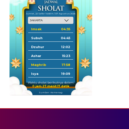
Jum'at, 22 Safar 1448 H / 07 Agustus 2026
Imsak
04:35
Subuh
04:45
Dzuhur
12:02
Ashar
15:23
Maghrib
17:58
Isya
19:09
Waktu sholat berikutnya dalam:
0 jam 27 menit 17 detik
Sumber: Kemenag