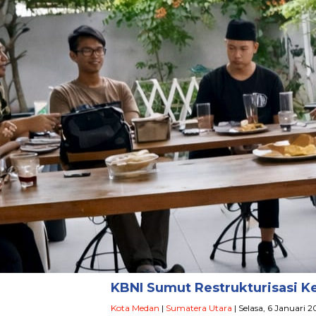
KBNI Sumut Restrukturisasi K
Kota Medan
|
Sumatera Utara
| Selasa, 6 Januari 2