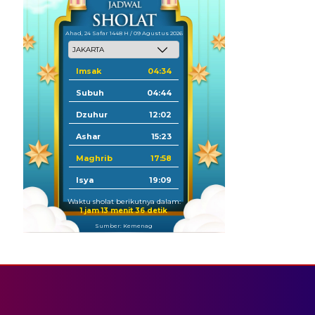
Ahad, 24 Safar 1448 H / 09 Agustus 2026
Imsak
04:34
Subuh
04:44
Dzuhur
12:02
Ashar
15:23
Maghrib
17:58
Isya
19:09
Waktu sholat berikutnya dalam:
1 jam 13 menit 35 detik
Sumber: Kemenag