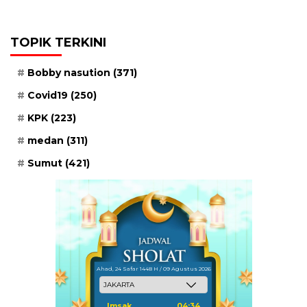
TOPIK TERKINI
Bobby nasution
(371)
Covid19
(250)
KPK
(223)
medan
(311)
Sumut
(421)
Ahad, 24 Safar 1448 H / 09 Agustus 2026
Imsak
04:34