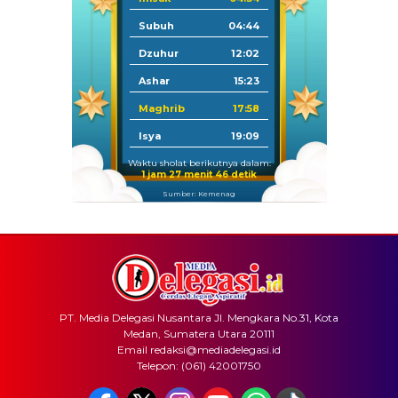
Subuh
04:44
Dzuhur
12:02
Ashar
15:23
Maghrib
17:58
Isya
19:09
Waktu sholat berikutnya dalam:
1 jam 27 menit 46 detik
Sumber: Kemenag
PT. Media Delegasi Nusantara Jl. Mengkara No.31, Kota
Medan, Sumatera Utara 20111
Email redaksi@mediadelegasi.id
Telepon: (061) 42001750