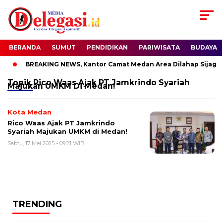
BERANDA
SUMUT
PENDIDIKAN
PARIWISATA
BUDAYA
BREAKING NEWS, Kantor Camat Medan Area Dilahap Sijago 
Topik
Rico Waas Ajak PT Jamkrindo Syariah
Majukan UMKM Di Medan!
Kota Medan
Rico Waas Ajak PT Jamkrindo
Syariah Majukan UMKM di Medan!
Sabtu, 17 Mei 2025 - 09:21 WIB
TRENDING