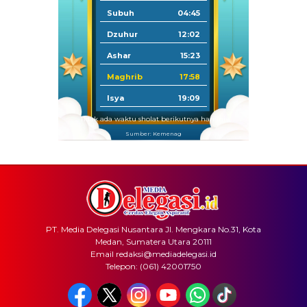
Subuh
04:45
Dzuhur
12:02
Ashar
15:23
Maghrib
17:58
Isya
19:09
Tidak ada waktu sholat berikutnya hari ini.
Sumber: Kemenag
PT. Media Delegasi Nusantara Jl. Mengkara No.31, Kota
Medan, Sumatera Utara 20111
Email redaksi@mediadelegasi.id
Telepon: (061) 42001750