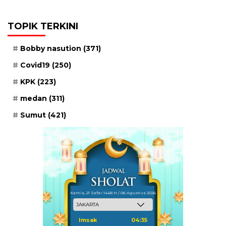
TOPIK TERKINI
Bobby nasution
(371)
Covid19
(250)
KPK
(223)
medan
(311)
Sumut
(421)
Kamis, 21 Safar 1448 H / 06 Agustus 2026
Imsak
04:35