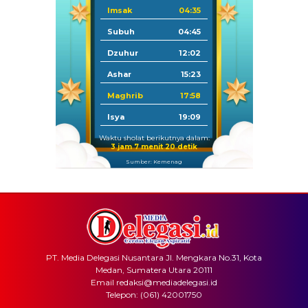
Imsak
04:35
Subuh
04:45
Dzuhur
12:02
Ashar
15:23
Maghrib
17:58
Isya
19:09
Waktu sholat berikutnya dalam:
3 jam 7 menit 20 detik
Sumber: Kemenag
PT. Media Delegasi Nusantara Jl. Mengkara No.31, Kota
Medan, Sumatera Utara 20111
Email redaksi@mediadelegasi.id
Telepon: (061) 42001750