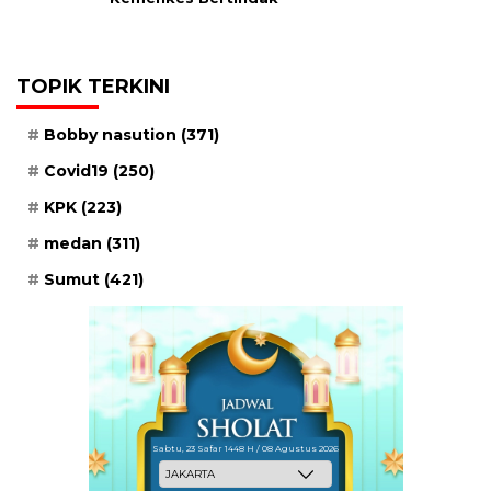
TOPIK TERKINI
Bobby nasution
(371)
Covid19
(250)
KPK
(223)
medan
(311)
Sumut
(421)
Sabtu, 23 Safar 1448 H / 08 Agustus 2026