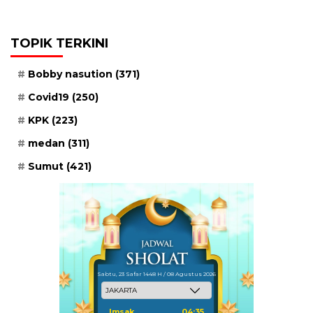
TOPIK TERKINI
Bobby nasution
(371)
Covid19
(250)
KPK
(223)
medan
(311)
Sumut
(421)
Sabtu, 23 Safar 1448 H / 08 Agustus 2026
Imsak
04:35