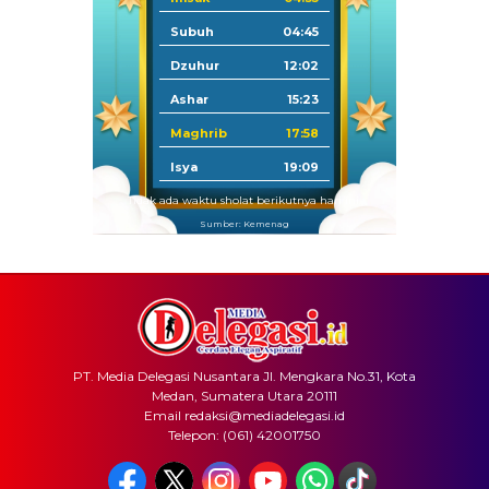
Subuh
04:45
Dzuhur
12:02
Ashar
15:23
Maghrib
17:58
Isya
19:09
Tidak ada waktu sholat berikutnya hari ini.
Sumber: Kemenag
PT. Media Delegasi Nusantara Jl. Mengkara No.31, Kota
Medan, Sumatera Utara 20111
Email redaksi@mediadelegasi.id
Telepon: (061) 42001750