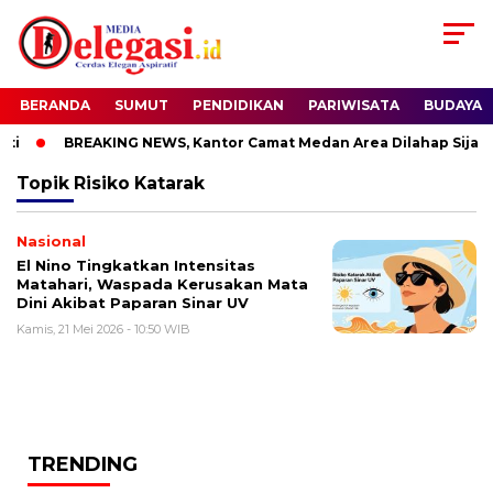
BERANDA
SUMUT
PENDIDIKAN
PARIWISATA
BUDAYA
i
BREAKING NEWS, Kantor Camat Medan Area Dilahap Sijago
Topik
Risiko Katarak
Nasional
El Nino Tingkatkan Intensitas
Matahari, Waspada Kerusakan Mata
Dini Akibat Paparan Sinar UV
Kamis, 21 Mei 2026 - 10:50 WIB
TRENDING