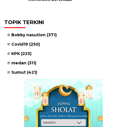
TOPIK TERKINI
Bobby nasution
(371)
Covid19
(250)
KPK
(223)
medan
(311)
Sumut
(421)
Sabtu, 23 Safar 1448 H / 08 Agustus 2026