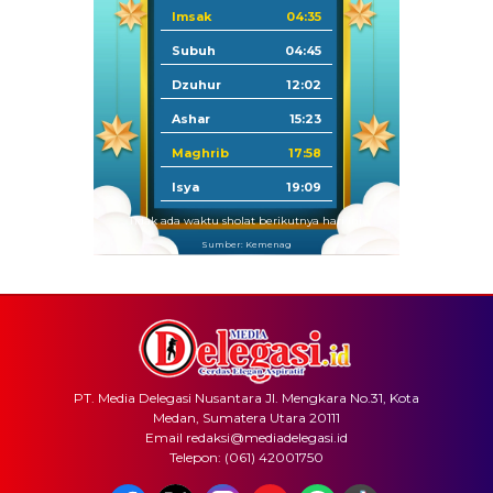
Imsak
04:35
Subuh
04:45
Dzuhur
12:02
Ashar
15:23
Maghrib
17:58
Isya
19:09
Tidak ada waktu sholat berikutnya hari ini.
Sumber: Kemenag
PT. Media Delegasi Nusantara Jl. Mengkara No.31, Kota
Medan, Sumatera Utara 20111
Email redaksi@mediadelegasi.id
Telepon: (061) 42001750