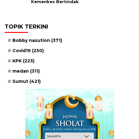
Kemenkes Bertindak
TOPIK TERKINI
Bobby nasution
(371)
Covid19
(250)
KPK
(223)
medan
(311)
Sumut
(421)
Sabtu, 23 Safar 1448 H / 08 Agustus 2026