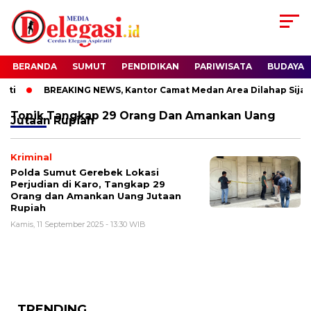
BERANDA
SUMUT
PENDIDIKAN
PARIWISATA
BUDAYA
ti
BREAKING NEWS, Kantor Camat Medan Area Dilahap Sijag
Topik
Tangkap 29 Orang Dan Amankan Uang
Jutaan Rupiah
Kriminal
Polda Sumut Gerebek Lokasi
Perjudian di Karo, Tangkap 29
Orang dan Amankan Uang Jutaan
Rupiah
Kamis, 11 September 2025 - 13:30 WIB
TRENDING