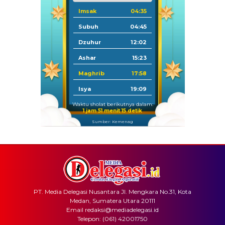
Imsak
04:35
Subuh
04:45
Dzuhur
12:02
Ashar
15:23
Maghrib
17:58
Isya
19:09
Waktu sholat berikutnya dalam:
1 jam 51 menit 15 detik
Sumber: Kemenag
PT. Media Delegasi Nusantara Jl. Mengkara No.31, Kota
Medan, Sumatera Utara 20111
Email redaksi@mediadelegasi.id
Telepon: (061) 42001750