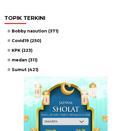
TOPIK TERKINI
Bobby nasution
(371)
Covid19
(250)
KPK
(223)
medan
(311)
Sumut
(421)
Sabtu, 23 Safar 1448 H / 08 Agustus 2026
Imsak
04:35