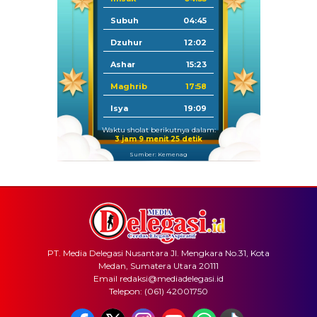
Subuh
04:45
Dzuhur
12:02
Ashar
15:23
Maghrib
17:58
Isya
19:09
Waktu sholat berikutnya dalam:
3 jam 9 menit 25 detik
Sumber: Kemenag
PT. Media Delegasi Nusantara Jl. Mengkara No.31, Kota
Medan, Sumatera Utara 20111
Email redaksi@mediadelegasi.id
Telepon: (061) 42001750