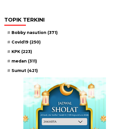
TOPIK TERKINI
Bobby nasution
(371)
Covid19
(250)
KPK
(223)
medan
(311)
Sumut
(421)
Ahad, 24 Safar 1448 H / 09 Agustus 2026