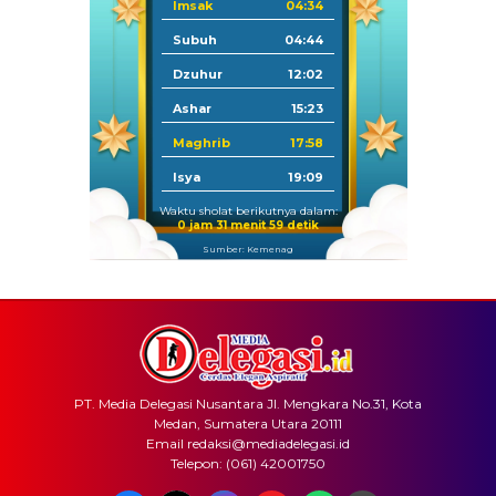
Imsak
04:34
Subuh
04:44
Dzuhur
12:02
Ashar
15:23
Maghrib
17:58
Isya
19:09
Waktu sholat berikutnya dalam:
0 jam 31 menit 59 detik
Sumber: Kemenag
PT. Media Delegasi Nusantara Jl. Mengkara No.31, Kota
Medan, Sumatera Utara 20111
Email redaksi@mediadelegasi.id
Telepon: (061) 42001750