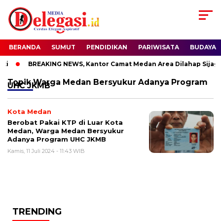
BERANDA
SUMUT
PENDIDIKAN
PARIWISATA
BUDAYA
i
BREAKING NEWS, Kantor Camat Medan Area Dilahap Sijago
Topik
Warga Medan Bersyukur Adanya Program
UHC JKMB
Kota Medan
Berobat Pakai KTP di Luar Kota
Medan, Warga Medan Bersyukur
Adanya Program UHC JKMB
Kamis, 11 Juli 2024 - 11:43 WIB
TRENDING