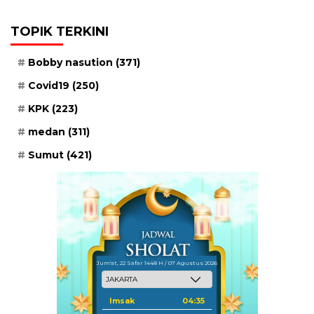
TOPIK TERKINI
Bobby nasution
(371)
Covid19
(250)
KPK
(223)
medan
(311)
Sumut
(421)
Jum'at, 22 Safar 1448 H / 07 Agustus 2026
Imsak
04:35