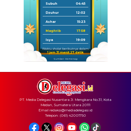
Subuh
04:45
Dzuhur
12:02
Ashar
15:23
Maghrib
17:58
Isya
19:09
Waktu sholat berikutnya dalam:
1 jam 31 menit 27 detik
Sumber: Kemenag
PT. Media Delegasi Nusantara Jl. Mengkara No.31, Kota
Medan, Sumatera Utara 20111
Email redaksi@mediadelegasi.id
Telepon: (061) 42001750