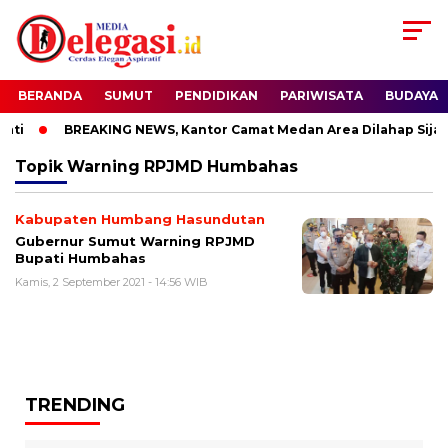
BERANDA
SUMUT
PENDIDIKAN
PARIWISATA
BUDAYA
ti
BREAKING NEWS, Kantor Camat Medan Area Dilahap Sijag
Topik
Warning RPJMD Humbahas
Kabupaten Humbang Hasundutan
Gubernur Sumut Warning RPJMD
Bupati Humbahas
Kamis, 2 September 2021 - 14:56 WIB
TRENDING