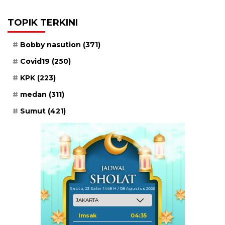
TOPIK TERKINI
Bobby nasution
(371)
Covid19
(250)
KPK
(223)
medan
(311)
Sumut
(421)
Sabtu, 23 Safar 1448 H / 08 Agustus 2026
Imsak
04:35