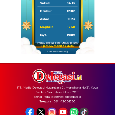
Subuh
04:45
Dzuhur
12:02
Ashar
15:23
Maghrib
17:58
Isya
19:09
Waktu sholat berikutnya dalam:
6 jam 54 menit 37 detik
Sumber: Kemenag
PT. Media Delegasi Nusantara Jl. Mengkara No.31, Kota
Medan, Sumatera Utara 20111
Email redaksi@mediadelegasi.id
Telepon: (061) 42001750