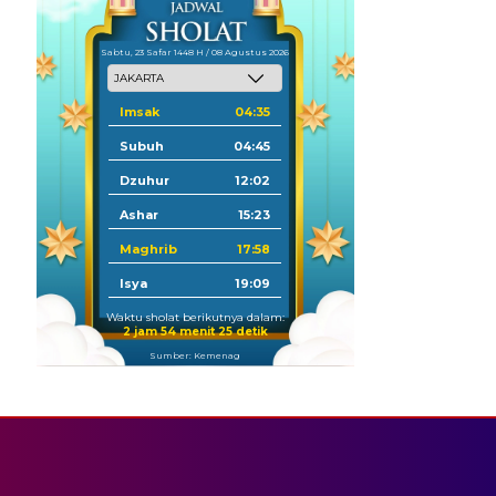
Sabtu, 23 Safar 1448 H / 08 Agustus 2026
Imsak
04:35
Subuh
04:45
Dzuhur
12:02
Ashar
15:23
Maghrib
17:58
Isya
19:09
Waktu sholat berikutnya dalam:
2 jam 54 menit 25 detik
Sumber: Kemenag