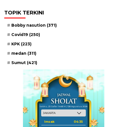
TOPIK TERKINI
Bobby nasution
(371)
Covid19
(250)
KPK
(223)
medan
(311)
Sumut
(421)
Sabtu, 23 Safar 1448 H / 08 Agustus 2026
Imsak
04:35