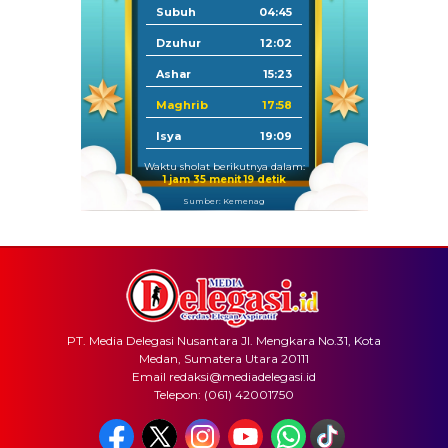
Subuh
04:45
Dzuhur
12:02
Ashar
15:23
Maghrib
17:58
Isya
19:09
Waktu sholat berikutnya dalam:
1 jam 35 menit 19 detik
Sumber: Kemenag
PT. Media Delegasi Nusantara Jl. Mengkara No.31, Kota
Medan, Sumatera Utara 20111
Email redaksi@mediadelegasi.id
Telepon: (061) 42001750