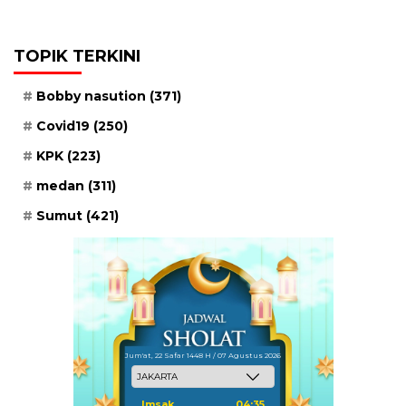
TOPIK TERKINI
Bobby nasution
(371)
Covid19
(250)
KPK
(223)
medan
(311)
Sumut
(421)
Jum'at, 22 Safar 1448 H / 07 Agustus 2026
Imsak
04:35