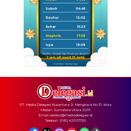
Subuh
04:45
Dzuhur
12:02
Ashar
15:23
Maghrib
17:58
Isya
19:09
Waktu sholat berikutnya dalam:
3 jam 48 menit 55 detik
Sumber: Kemenag
PT. Media Delegasi Nusantara Jl. Mengkara No.31, Kota
Medan, Sumatera Utara 20111
Email redaksi@mediadelegasi.id
Telepon: (061) 42001750