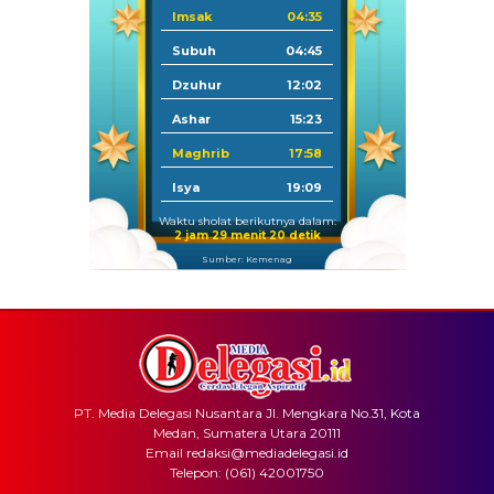
Imsak
04:35
Subuh
04:45
Dzuhur
12:02
Ashar
15:23
Maghrib
17:58
Isya
19:09
Waktu sholat berikutnya dalam:
2 jam 29 menit 19 detik
Sumber: Kemenag
PT. Media Delegasi Nusantara Jl. Mengkara No.31, Kota
Medan, Sumatera Utara 20111
Email redaksi@mediadelegasi.id
Telepon: (061) 42001750