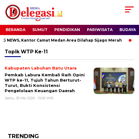
BERANDA
SUMUT
PENDIDIKAN
PARIWISATA
BUDAYA
 NEWS, Kantor Camat Medan Area Dilahap Sijago Merah
Su
Topik
WTP Ke-11
Kabupaten Labuhan Batu Utara
Pemkab Labura Kembali Raih Opini
WTP ke-11, Tujuh Tahun Berturut-
Turut, Bukti Konsistensi
Pengelolaan Keuangan Daerah
Sabtu, 30 Mei 2026 - 15:00 WIB
TRENDING