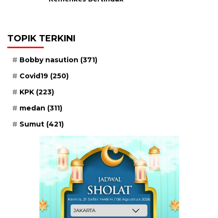
TOPIK TERKINI
Bobby nasution
(371)
Covid19
(250)
KPK
(223)
medan
(311)
Sumut
(421)
Kamis, 21 Safar 1448 H / 06 Agustus 2026