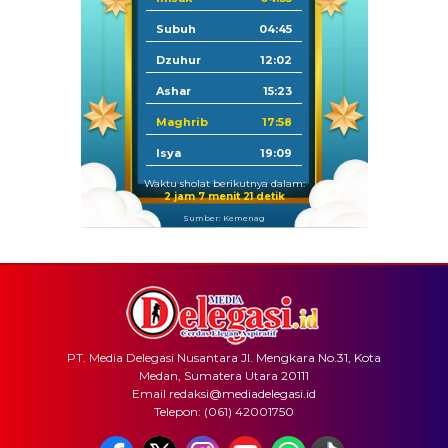
Subuh
04:45
Dzuhur
12:02
Ashar
15:23
Maghrib
17:58
Isya
19:09
Waktu sholat berikutnya dalam:
2 jam 7 menit 20 detik
Sumber: Kemenag
PT. Media Delegasi Nusantara Jl. Mengkara No.31, Kota
Medan, Sumatera Utara 20111
Email redaksi@mediadelegasi.id
Telepon: (061) 42001750