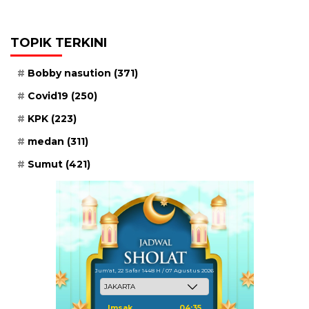
TOPIK TERKINI
Bobby nasution
(371)
Covid19
(250)
KPK
(223)
medan
(311)
Sumut
(421)
Jum'at, 22 Safar 1448 H / 07 Agustus 2026
Imsak
04:35