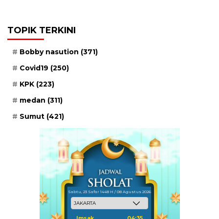
TOPIK TERKINI
Bobby nasution
(371)
Covid19
(250)
KPK
(223)
medan
(311)
Sumut
(421)
Sabtu, 23 Safar 1448 H / 08 Agustus 2026
Imsak
04:35