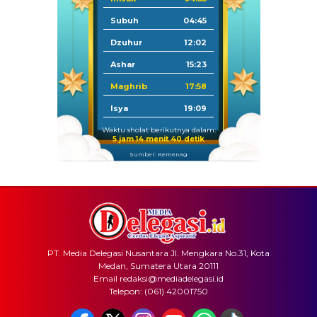
Subuh
04:45
Dzuhur
12:02
Ashar
15:23
Maghrib
17:58
Isya
19:09
Waktu sholat berikutnya dalam:
5 jam 14 menit 40 detik
Sumber: Kemenag
PT. Media Delegasi Nusantara Jl. Mengkara No.31, Kota
Medan, Sumatera Utara 20111
Email redaksi@mediadelegasi.id
Telepon: (061) 42001750