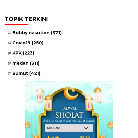
TOPIK TERKINI
Bobby nasution
(371)
Covid19
(250)
KPK
(223)
medan
(311)
Sumut
(421)
Ahad, 24 Safar 1448 H / 09 Agustus 2026
Imsak
04:34