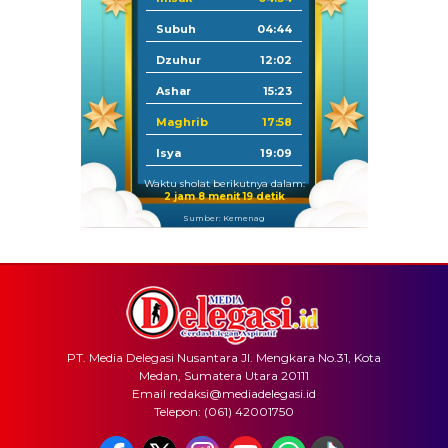
Subuh
04:44
Dzuhur
12:02
Ashar
15:23
Maghrib
17:58
Isya
19:09
Waktu sholat berikutnya dalam:
2 jam 8 menit 18 detik
Sumber: Kemenag
PT. Media Delegasi Nusantara Jl. Mengkara No.31, Kota
Medan, Sumatera Utara 20111
Email redaksi@mediadelegasi.id
Telepon: (061) 42001750