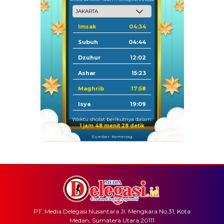
Imsak
04:34
Subuh
04:44
Dzuhur
12:02
Ashar
15:23
Maghrib
17:58
Isya
19:09
Waktu sholat berikutnya dalam:
1 jam 48 menit 27 detik
Sumber: Kemenag
PT. Media Delegasi Nusantara Jl. Mengkara No.31, Kota
Medan, Sumatera Utara 20111