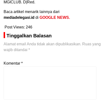
MGICLUB. D|Red.
Baca artikel menarik lainnya dari
mediadelegasi.id
di
GOOGLE NEWS.
Post Views:
246
Tinggalkan Balasan
Alamat email Anda tidak akan dipublikasikan.
Ruas yang
wajib ditandai
*
Komentar
*