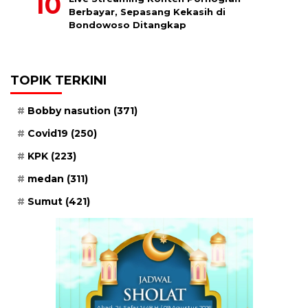
Berbayar, Sepasang Kekasih di
Bondowoso Ditangkap
TOPIK TERKINI
Bobby nasution
(371)
Covid19
(250)
KPK
(223)
medan
(311)
Sumut
(421)
Ahad, 24 Safar 1448 H / 09 Agustus 2026