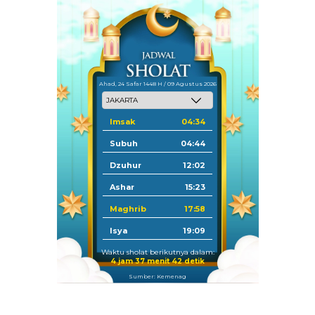
Ahad, 24 Safar 1448 H / 09 Agustus 2026
Imsak
04:34
Subuh
04:44
Dzuhur
12:02
Ashar
15:23
Maghrib
17:58
Isya
19:09
Waktu sholat berikutnya dalam:
4 jam 37 menit 42 detik
Sumber: Kemenag