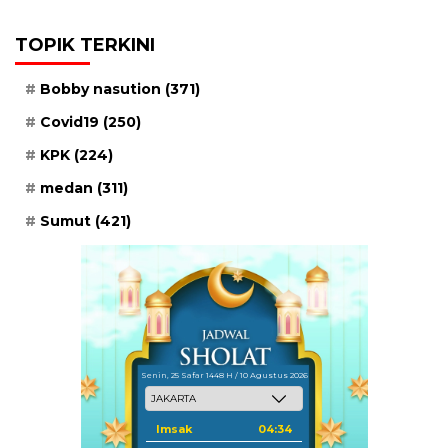
TOPIK TERKINI
Bobby nasution
(371)
Covid19
(250)
KPK
(224)
medan
(311)
Sumut
(421)
Senin, 25 Safar 1448 H / 10 Agustus 2026
Imsak
04:34