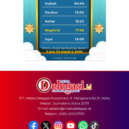
Subuh
04:44
Dzuhur
12:02
Ashar
15:22
Maghrib
17:58
Isya
19:09
Waktu sholat berikutnya dalam:
5 jam 34 menit 4 detik
Sumber: Kemenag
PT. Media Delegasi Nusantara Jl. Mengkara No.31, Kota
Medan, Sumatera Utara 20111
Email redaksi@mediadelegasi.id
Telepon: (061) 42001750