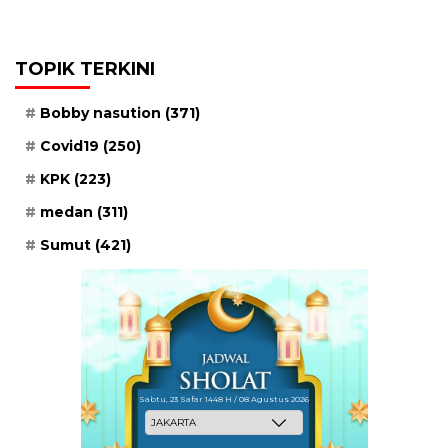
TOPIK TERKINI
Bobby nasution
(371)
Covid19
(250)
KPK
(223)
medan
(311)
Sumut
(421)
Sabtu, 23 Safar 1448 H / 08 Agustus 2026