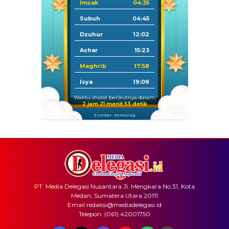
Imsak
04:35
Subuh
04:45
Dzuhur
12:02
Ashar
15:23
Maghrib
17:58
Isya
19:09
Waktu sholat berikutnya dalam:
2 jam 21 menit 53 detik
Sumber: Kemenag
PT. Media Delegasi Nusantara Jl. Mengkara No.31, Kota
Medan, Sumatera Utara 20111
Email redaksi@mediadelegasi.id
Telepon: (061) 42001750