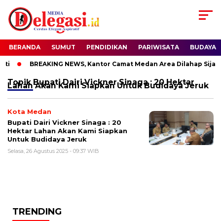
BERANDA
SUMUT
PENDIDIKAN
PARIWISATA
BUDAYA
ti
BREAKING NEWS, Kantor Camat Medan Area Dilahap Sijago
Topik
Bupati Dairi Vickner Sinaga : 20 Hektar
Lahan Akan Kami Siapkan Untuk Budidaya Jeruk
Kota Medan
Bupati Dairi Vickner Sinaga : 20
Hektar Lahan Akan Kami Siapkan
Untuk Budidaya Jeruk
Selasa, 26 Agustus 2025 - 09:37 WIB
TRENDING