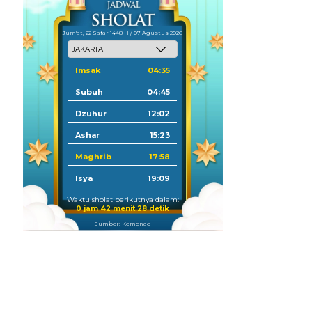
Jum'at, 22 Safar 1448 H / 07 Agustus 2026
Imsak
04:35
Subuh
04:45
Dzuhur
12:02
Ashar
15:23
Maghrib
17:58
Isya
19:09
Waktu sholat berikutnya dalam:
0 jam 42 menit 27 detik
Sumber: Kemenag