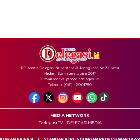
PT. Media Delegasi Nusantara Jl. Mengkara No.31, Kota
Medan, Sumatera Utara 20111
Email redaksi@mediadelegasi.id
Telepon: (061) 42001750
MEDIA NETWORK
Delegasi TV
DELEGASI MEDIA
IJAKAN PRIVASI
STANDAR PERLINDUNGAN PROFESI WARTAW