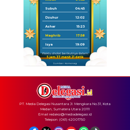
Subuh
04:45
Dzuhur
12:02
Ashar
15:23
Maghrib
17:58
Isya
19:09
Waktu sholat berikutnya dalam:
5 jam 37 menit 21 detik
Sumber: Kemenag
PT. Media Delegasi Nusantara Jl. Mengkara No.31, Kota
Medan, Sumatera Utara 20111
Email redaksi@mediadelegasi.id
Telepon: (061) 42001750