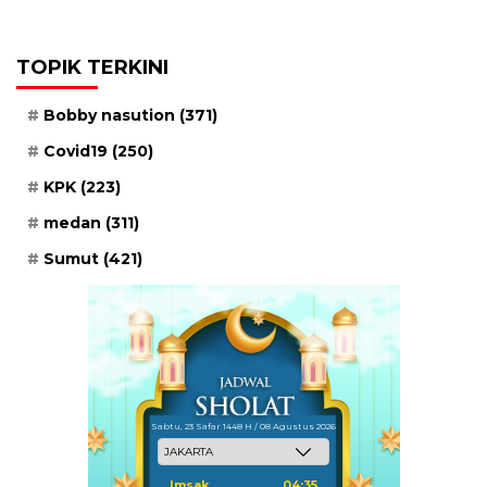
TOPIK TERKINI
Bobby nasution
(371)
Covid19
(250)
KPK
(223)
medan
(311)
Sumut
(421)
Sabtu, 23 Safar 1448 H / 08 Agustus 2026
Imsak
04:35