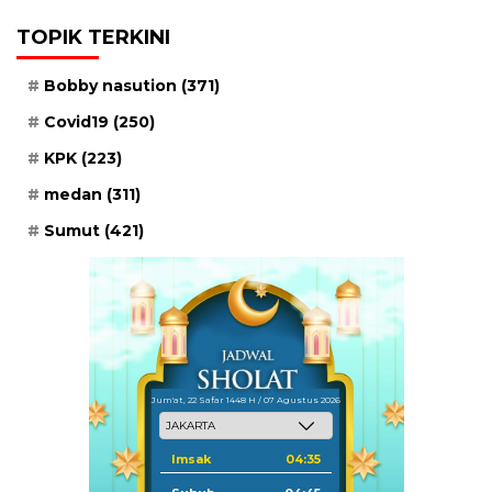
TOPIK TERKINI
Bobby nasution
(371)
Covid19
(250)
KPK
(223)
medan
(311)
Sumut
(421)
Jum'at, 22 Safar 1448 H / 07 Agustus 2026
Imsak
04:35