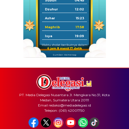
Subuh
04:45
Dzuhur
12:02
Ashar
15:23
Maghrib
17:58
Isya
19:09
Waktu sholat berikutnya dalam:
6 jam 8 menit 17 detik
Sumber: Kemenag
PT. Media Delegasi Nusantara Jl. Mengkara No.31, Kota
Medan, Sumatera Utara 20111
Email redaksi@mediadelegasi.id
Telepon: (061) 42001750