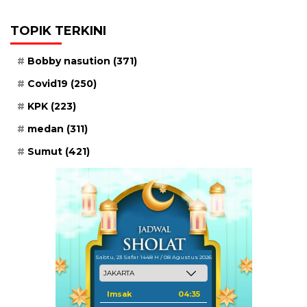
TOPIK TERKINI
Bobby nasution
(371)
Covid19
(250)
KPK
(223)
medan
(311)
Sumut
(421)
Sabtu, 23 Safar 1448 H / 08 Agustus 2026
Imsak
04:35