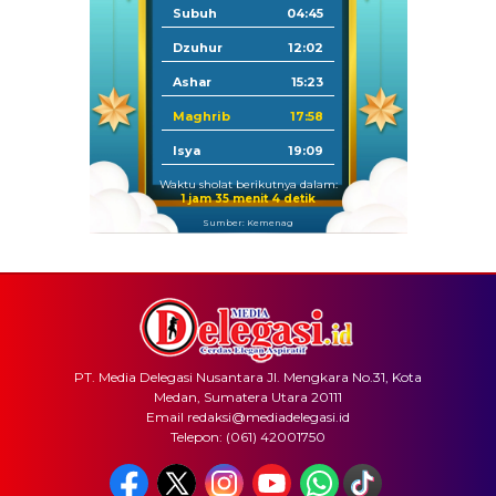
Subuh
04:45
Dzuhur
12:02
Ashar
15:23
Maghrib
17:58
Isya
19:09
Waktu sholat berikutnya dalam:
1 jam 35 menit 4 detik
Sumber: Kemenag
PT. Media Delegasi Nusantara Jl. Mengkara No.31, Kota
Medan, Sumatera Utara 20111
Email redaksi@mediadelegasi.id
Telepon: (061) 42001750