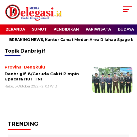
BERANDA
SUMUT
PENDIDIKAN
PARIWISATA
BUDAYA
BREAKING NEWS, Kantor Camat Medan Area Dilahap Sijago Mer
Topik
Danbrigif
Provinsi Bengkulu
Danbrigif-8/Garuda Cakti Pimpin
Upacara HUT TNI
Rabu, 5 Oktober 2022 - 21:03 WIB
TRENDING