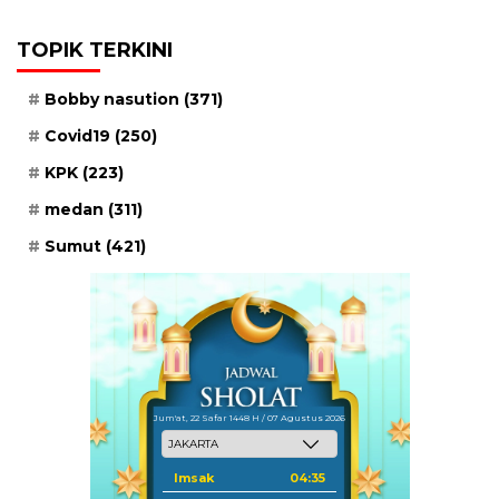
TOPIK TERKINI
Bobby nasution
(371)
Covid19
(250)
KPK
(223)
medan
(311)
Sumut
(421)
Jum'at, 22 Safar 1448 H / 07 Agustus 2026
Imsak
04:35