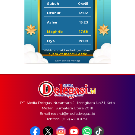
Subuh
04:45
Dzuhur
12:02
Ashar
15:23
Maghrib
17:58
Isya
19:09
Waktu sholat berikutnya dalam:
3 jam 27 menit 51 detik
Sumber: Kemenag
PT. Media Delegasi Nusantara Jl. Mengkara No.31, Kota
Medan, Sumatera Utara 20111
Email redaksi@mediadelegasi.id
Telepon: (061) 42001750